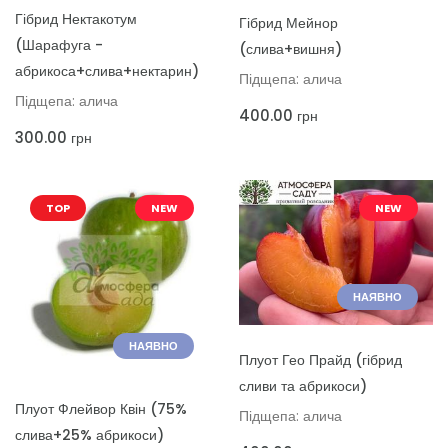
ДОДАТИ ДО КОШИКА
ДОДАТИ ДО КОШИКА
Гібрид Нектакотум
Гібрид Мейнор
(Шарафуга -
(слива+вишня)
абрикоса+слива+нектарин)
Підщепа: алича
Підщепа: алича
400.00
грн
300.00
грн
TOP
NEW
NEW
НАЯВНО
НАЯВНО
ДОДАТИ ДО КОШИКА
Плуот Гео Прайд (гібрид
сливи та абрикоси)
ДОДАТИ ДО КОШИКА
Плуот Флейвор Квін (75%
Підщепа: алича
слива+25% абрикоси)