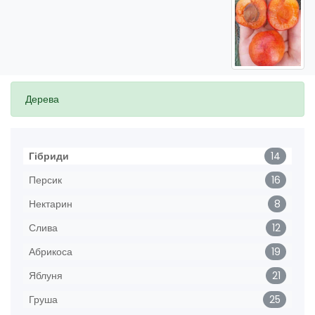
Дерева
Гібриди
14
Персик
16
Нектарин
8
Слива
12
Абрикоса
19
Яблуня
21
Груша
25