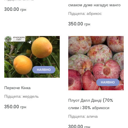
смаком дуже нагадує манго
300.00
грн
Підщепа: абрикос
350.00
грн
НАЯВНО
НАЯВНО
ДОДАТИ ДО КОШИКА
Перкоче Кінка
Підщепа: жердель
ДОДАТИ ДО КОШИКА
Плуот Дапл Данді (70%
350.00
грн
сливи і 30% абрикоси
Підщепа: алича
300.00
грн