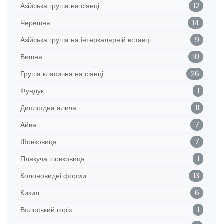
Азійська груша на сіянці
12
Черешня
14
Азійська груша на інтеркалярній вставці
9
Вишня
10
Груша класична на сіянці
26
Фундук
1
Диплоїдна алича
11
Айва
7
Шовковиця
7
Плакуча шовковиця
1
Колоновидні форми
13
Кизил
6
Волоський горіх
1