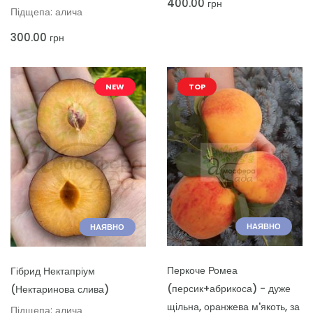
400.00
грн
Підщепа: алича
300.00
грн
NEW
TOP
НАЯВНО
НАЯВНО
ДОДАТИ ДО КОШИКА
ДОДАТИ ДО КОШИКА
Перкоче Ромеа
Гібрид Нектапріум
(персик+абрикоса) - дуже
(Нектаринова слива)
щільна, оранжева м'якоть, за
Підщепа: алича