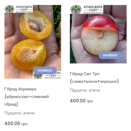
НАЯВНО
НАЯВНО
ДОДАТИ ДО КОШИКА
Гібрид Світ Тріт
(слива+алича+черешня)
ДОДАТИ ДО КОШИКА
Гібрид Априміра
Підщепа: алича
(абрикосово-сливовий
400.00
грн
гібрид)
Підщепа: алича
400.00
грн