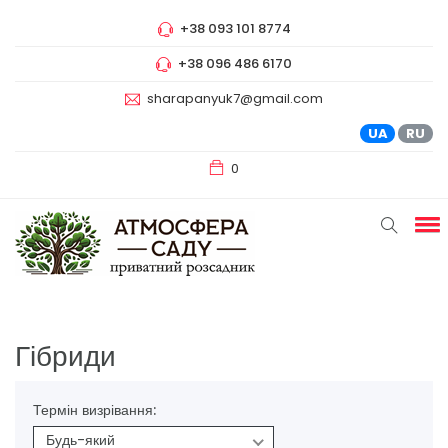
+38 093 101 8774
+38 096 486 6170
sharapanyuk7@gmail.com
UA
RU
0
Гібриди
Термін визрівання:
Будь-який