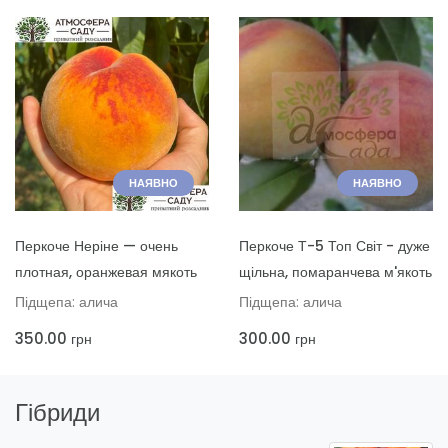
НАЯВНО
НАЯВНО
ДОДАТИ ДО КОШИКА
ДОДАТИ ДО КОШИКА
Перкоче Неріне — очень
Перкоче Т-5 Топ Світ - дуже
плотная, оранжевая мякоть
щільна, помаранчева м'якоть
Підщепа: алича
Підщепа: алича
350.00
300.00
грн
грн
Гібриди