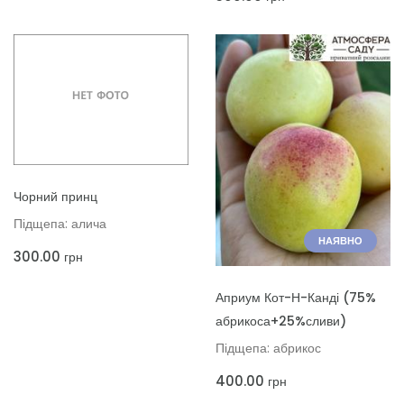
ДОДАТИ ДО КОШИКА
Чорний принц
Підщепа: алича
НАЯВНО
300.00
грн
ДОДАТИ ДО КОШИКА
Априум Кот-Н-Канді (75%
абрикоса+25%сливи)
Підщепа: абрикос
400.00
грн