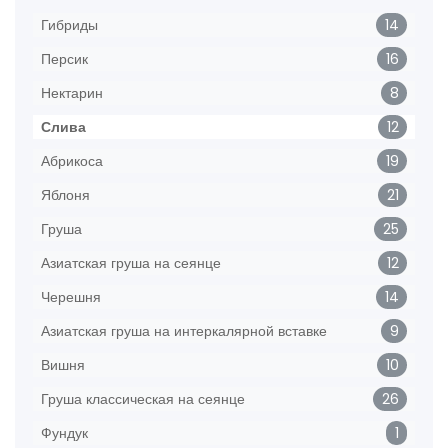
Гибриды
14
Персик
16
Нектарин
8
Слива
12
Абрикоса
19
Яблоня
21
Груша
25
Азиатская груша на сеянце
12
Черешня
14
Азиатская груша на интеркалярной вставке
9
Вишня
10
Груша классическая на сеянце
26
Фундук
1