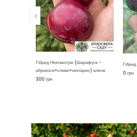
У КОШИК
У КОШ
афуга -
Гібрид Мейнор (слива+вишня) алича
Перкоч
н) алича
дуже щ
0 грн
смаком
350 г