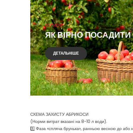
КОРИСНЕ
ЯК ВІРНО ПОСАДИТИ
ДЕТАЛЬНІШЕ
СХЕМА ЗАХИСТУ АБРИКОСИ
(Норми витрат вказані на 8-10 л води).
1️⃣ Фаза «спляча брунька», ранньою весною до або 