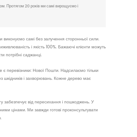
м. Протягом 20 років ми самі вирощуємо і
оти виконуємо самі без залучення сторонньої сили.
живлюваність і якість 100%. Бажаючі клієнти можуть
ти потрібні саджанці.
е є перевізники: Нової Пошти. Надсилаємо тільки
з шкідників і захворювань. Кожне дерево має
гу забезпечує від пересихання і пошкоджень. У
ними цінами. Ми завжди готові проконсультувати
.