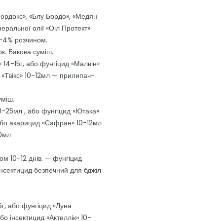
Нордокс», «Блу Бордо», «Медян
еральної олії «Оіл Протект»
2-4% розчином.
ок. Бакова суміш.
 14-15г, або фунгіцид «Малвін»
 «Твікс» 10-12мл — прилипач-
уміш.
20-25мл , або фунгіцид «Ютака»
 або акарицид «Сафран» 10-12мл
50мл
ом 10-12 днів. — фунгіцид
інсектицид безпечний для бджіл
г, або фунгіцид «Луна
о інсектицид «Актеллік» 10-