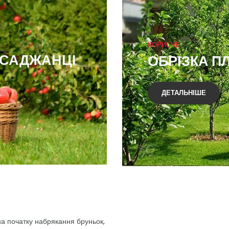
КОРИСНЕ
 САДЖАНЦІ
ОБРІЗКА П
ДЕТАЛЬНІШЕ
на початку набрякання бруньок,