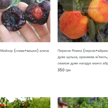
У КОШИК
Плуот Флейвор Квін (75% сли
абрикоси) алича
300 грн
ИК
е Ромеа (персик+абрикоса) -
ільна, оранжева м'якоть, за
 дуже нагадує манго абрикос
рн