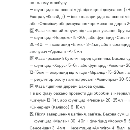
по голому стовбуру.
— фунгіциди на основі міді, підвищені дозування («
Екстра», «Косайд») — інсектоакарициди на основі мін
або «Олемікс», обприскування-промивання дерев 
2️⃣ Фаза «зелений конус», під час розпускання брунь
— фунгіцид «Нордокс» 15-20г , або фунгіцид «Силліт»
30-40г — інсектицид «Енжіо» 3-4мл, або інсектицид
змочувач «Адювант-А» 5мл
3️⃣ Фаза «рожевий бутон», перед цвітінням. Бакова с
— фунгіцид «Хорус» 5-6г , або фунгіцид «Ревіона» 
12-15мл — акарицид від кліщів «Міральд» 15-20мл ,
— регулятор росту і антистресант «Амінопрім» 30-
4️⃣ Фаза «цвітіння дерев». Бакова суміш.
‼️ в цю фазу бажано провести дві обробки з інтервал
«Сігнум» 12-14г, або фунгіцид «Ревіона» 20-25мл — 
«Синерид» (Каліпсо) 8-10мл
5️⃣ Після завершення цвітіння, завʼязь. Бакова суміш.
— фунгіцид «Малвін» 30-40г + фунгіцид «Хорус» 5-6
Сенсейшн» 3-4мл — інсектицид «Ампліго» 4-5мл , аб