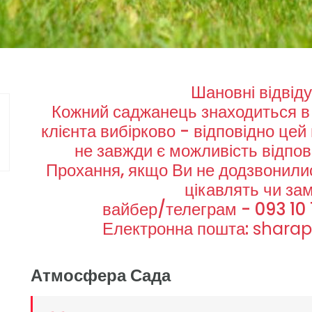
Шановні відвіду
Кожний саджанець знаходиться в 
клієнта вибірково - відповідно цей
не завжди є можливість відпові
Прохання, якщо Ви не додзвонились
цікавлять чи за
вайбер/телеграм - 093 10 
Електронна пошта:
shara
Атмосфера Сада