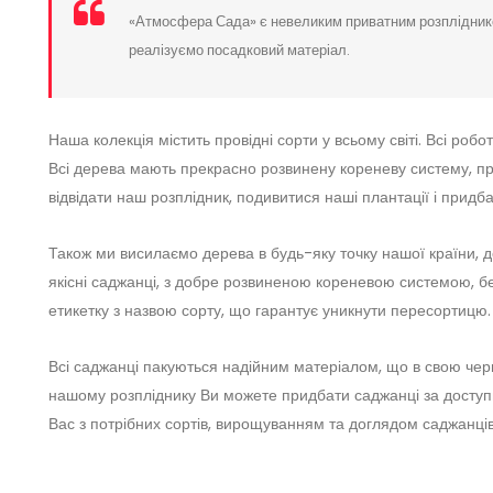
«Атмосфера Сада» є невеликим приватним розпліднико
реалізуємо посадковий матеріал.
Наша колекція містить провідні сорти у всьому світі. Всі роб
Всі дерева мають прекрасно розвинену кореневу систему, при
відвідати наш розплідник, подивитися наші плантації і придба
Також ми висилаємо дерева в будь-яку точку нашої країни, д
якісні саджанці, з добре розвиненою кореневою системою, бе
етикетку з назвою сорту, що гарантує уникнути пересортицю.
Всі саджанці пакуються надійним матеріалом, що в свою чер
нашому розпліднику Ви можете придбати саджанці за доступ
Вас з потрібних сортів, вирощуванням та доглядом саджанців