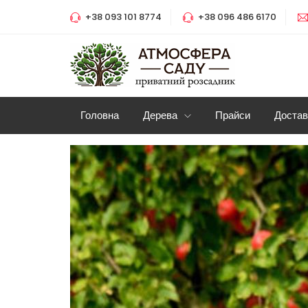
+38 093 101 8774
+38 096 486 6170
Головна
Дерева
Прайси
Достав