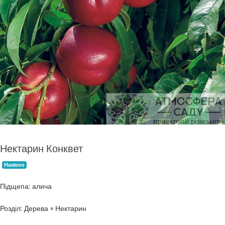
Нектарин Конквет
Наявно
Підщепа: алича
Розділ: Дерева » Нектарин