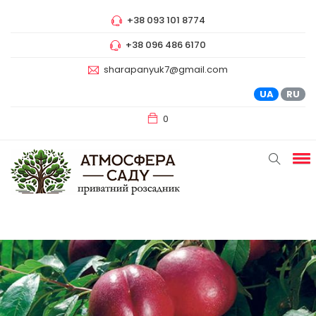
+38 093 101 8774
+38 096 486 6170
sharapanyuk7@gmail.com
UA
RU
0