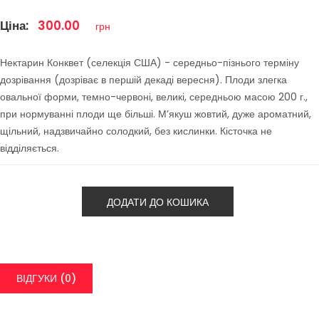
Ціна:
300.00
грн
Нектарин Конквет (селекція США) - середньо-пізнього терміну
дозрівання (дозріває в першій декаді вересня). Плоди злегка
овальної форми, темно-червоні, великі, середньою масою 200 г.,
при нормуванні плоди ще більші. Мʼякуш жовтий, дуже ароматний,
щільний, надзвичайно солодкий, без кислинки. Кісточка не
відділяється.
ДОДАТИ ДО КОШИКА
ВІДГУКИ (0)