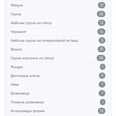
Яблуня
21
Груша
25
Азійська груша на сіянці
12
Черешня
14
Азійська груша на інтеркалярній вставці
9
Вишня
10
Груша класична на сіянці
26
Фундук
1
Диплоїдна алича
11
Айва
7
Шовковиця
7
Плакуча шовковиця
1
Колоновидні форми
13