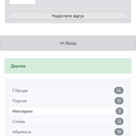
Назад
Дерева
Гібриди
14
Персик
16
Нектарин
8
Слива
12
Абрикоса
19