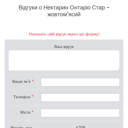
Відгуки о Нектарин Онтаріо Стар -
жовтом'ясий
Напишіть свій відгук через цю форму!
Ваш відгук
Ваше ім'я
*
Телефон
*
Місто
*
Введіть код
4205