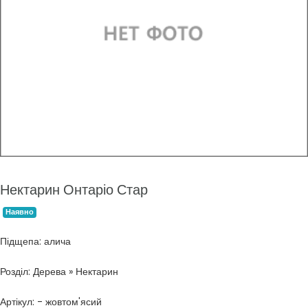
Нектарин Онтаріо Стар
Наявно
Підщепа: алича
Розділ: Дерева » Нектарин
Артікул: - жовтом'ясий