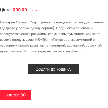
Ціна:
300.00
грн
Нектарин Онтаріо Стар - ранньо-середнього терміну дозрівання
(дозріває у першій декаді серпня). Плоди округло-овальні,
зеленувато-жовті з розмитим, карміновим рум'янцем майже по
всьому плоду, масою 140-180 г. М'якуш оранжево-жовтий з
червоними прожилками, кисло-солодкий, ароматний, соковитий,
дуже смачний. Кісточка відокремлюється від м'якоті.
ДОДАТИ ДО КОШИКА
ВІДГУКИ (0)