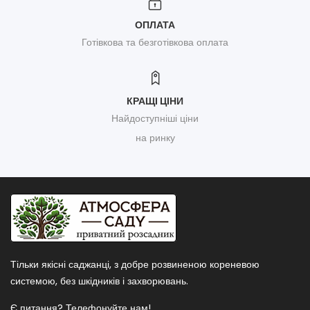
ОПЛАТА
Готівкова та безготівкова оплата
КРАЩІ ЦІНИ
Найдоступніші ціни
на ринку
Тільки якісні саджанці, з добре розвиненою кореневою
системою, без шкідників і захворювань.
Є питання? Телефонуйте нам!