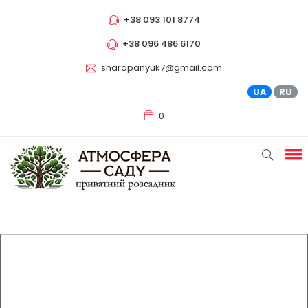
+38 093 101 8774
+38 096 486 6170
sharapanyuk7@gmail.com
UA
RU
0