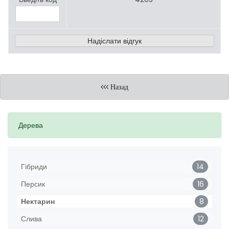
Назад
Дерева
Гібриди
14
Персик
16
Нектарин
8
Слива
12