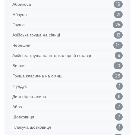
Абрикоса
19
Яблуня
21
Груша
25
Азійська груша на сіянці
12
Черешня
14
Азійська груша на інтеркалярній вставці
9
Вишня
10
Груша класична на сіянці
26
Фундук
1
Диплоїдна алича
11
Айва
7
Шовковиця
7
Плакуча шовковиця
1