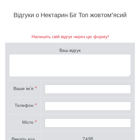
Відгуки о Нектарин Біг Топ жовтом’ясий
Напишіть свій відгук через цю форму!
Ваш відгук
Ваше ім'я
*
Телефон
*
Місто
*
Введіть код
7495