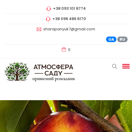
+38 093 101 8774
+38 096 486 6170
sharapanyuk7@gmail.com
UA
RU
0