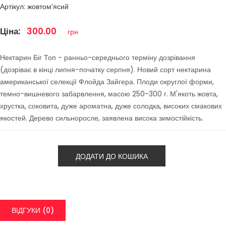
Артікул: жовтом’ясий
Ціна:
300.00
грн
Нектарин Біг Топ - ранньо-середнього терміну дозрівання
(дозріває в кінці липня-початку серпня). Новий сорт нектарина
американської селекції Флойда Зайгера. Плоди округлої форми,
темно-вишневого забарвлення, масою 250-300 г. М'якоть жовта,
хрустка, соковита, дуже ароматна, дуже солодка, високих смакових
якостей. Дерево сильноросле, заявлена висока зимостійкість.
ДОДАТИ ДО КОШИКА
ВІДГУКИ (0)