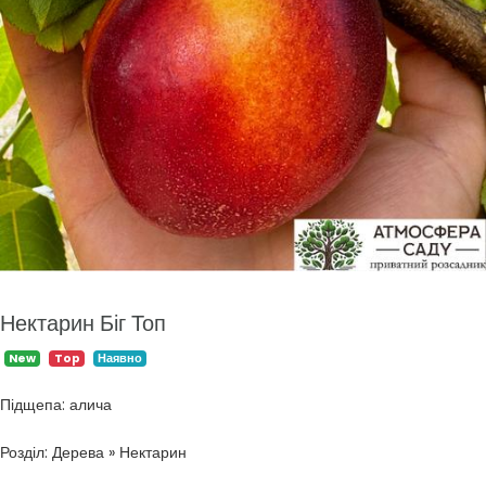
Нектарин Біг Топ
New
Top
Наявно
Підщепа: алича
Розділ: Дерева » Нектарин