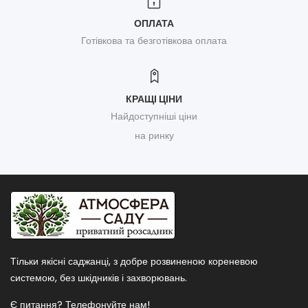
ОПЛАТА
Готівкова та безготівкова оплата
КРАЩІ ЦІНИ
Найдоступніші ціни
на ринку
Тільки якісні саджанці, з добре розвиненою кореневою
системою, без шкідників і захворювань.
Є питання? Телефонуйте нам!