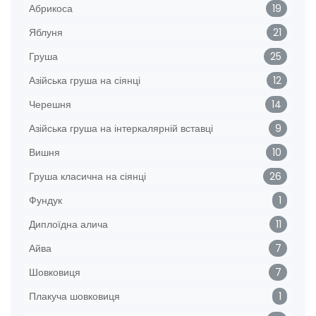
Абрикоса
19
Яблуня
21
Груша
25
Азійська груша на сіянці
12
Черешня
14
Азійська груша на інтеркалярній вставці
9
Вишня
10
Груша класична на сіянці
26
Фундук
1
Диплоїдна алича
11
Айва
7
Шовковиця
7
Плакуча шовковиця
1