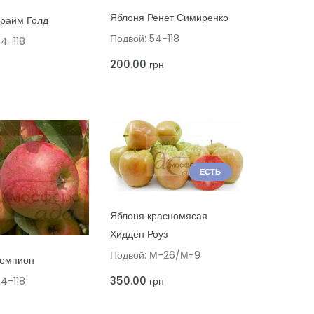
ДОБАВИТЬ В КОРЗИНУ
Ь В КОРЗИНУ
Яблоня Ренет Симиренко
райм Голд
Подвой: 54-118
54-118
200.00
грн
ЕСТЬ
ДОБАВИТЬ В КОРЗИНУ
Яблоня красномясая
Хидден Роуз
Ь В КОРЗИНУ
Подвой: М-26/М-9
Чемпион
350.00
грн
54-118