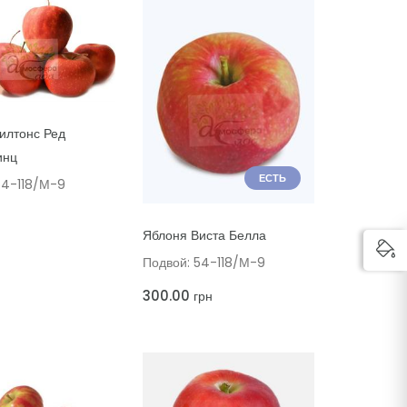
Ь В КОРЗИНУ
илтонс Ред
инц
ЕСТЬ
54-118/М-9
ДОБАВИТЬ В КОРЗИНУ
Яблоня Виста Белла
Подвой: 54-118/М-9
300.00
грн