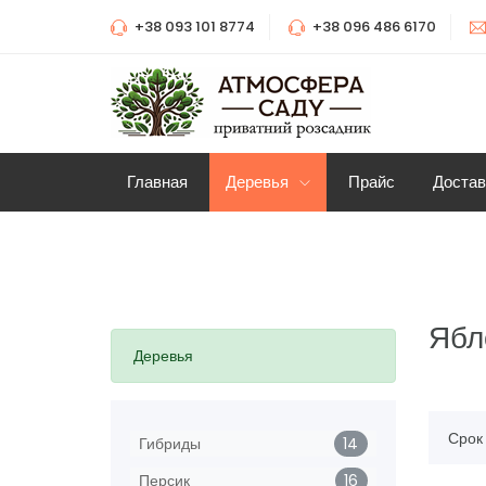
+38 093 101 8774
+38 096 486 6170
Главная
Деревья
Прайс
Достав
Ябл
Деревья
Срок
Гибриды
14
Персик
16