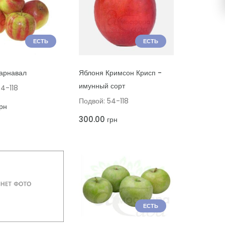
ЕСТЬ
ЕСТЬ
Ь В КОРЗИНУ
ДОБАВИТЬ В КОРЗИНУ
арнавал
Яблоня Кримсон Крисп -
имунный сорт
54-118
Подвой: 54-118
рн
300.00
грн
ЕСТЬ