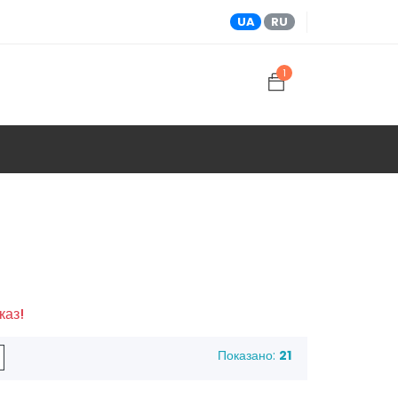
UA
RU
1
каз!
Показано:
21