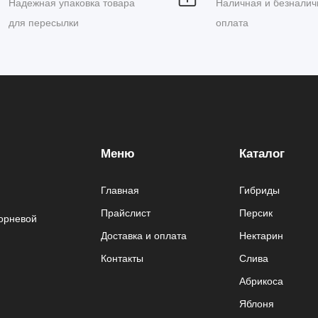
Надежная упаковка товара
Наличная и безналич
для пересылки
оплата
Меню
Каталог
Главная
Гибриды
Прайслист
Персик
корневой
Доставка и оплата
Нектарин
Контакты
Слива
Абрикоса
Яблоня