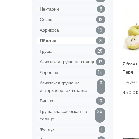
Нектарин
8
Слива
12
Абрикоса
19
Яблоня
21
Груша
25
ДОБАВИ
Азиатская груша на сеянце
12
Яблоня 
Перл
Черешня
14
Подвой:
Азиатская груша на
9
интеркалярной вставке
350.00
Вишня
10
Груша классическая на
26
сеянце
Фундук
1