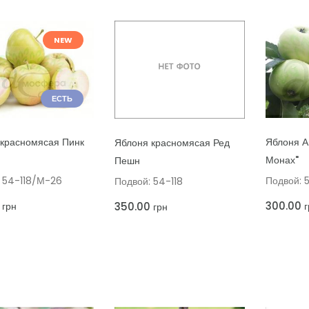
NEW
ЕСТЬ
ДОБАВИТ
ТЬ В КОРЗИНУ
ДОБАВИТЬ В КОРЗИНУ
Яблоня А
красномясая Пинк
Яблоня красномясая Ред
Монах"
Пешн
Подвой: 
 54-118/М-26
Подвой: 54-118
300.00
г
350.00
грн
грн