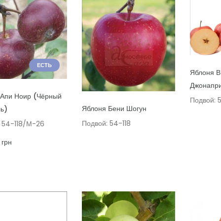
ЕСТЬ
ДОБАВИТ
Яблоня В
Джонапр
ТЬ В КОРЗИНУ
 Апи Ноир (Чёрный
Подвой: 
ДОБАВИТЬ В КОРЗИНУ
Яблоня Бени Шогун
ь)
Подвой: 54-118
 54-118/М-26
грн