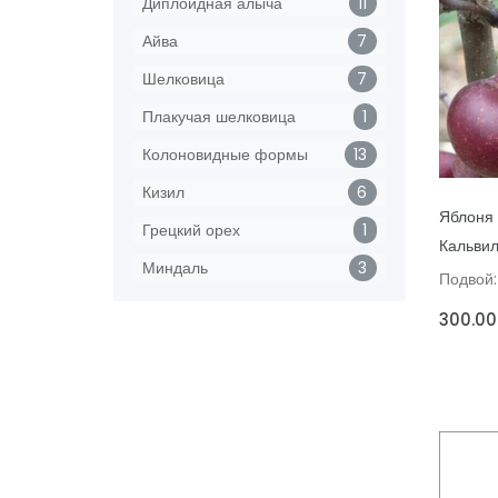
Диплоидная алыча
11
Айва
7
Шелковица
7
Плакучая шелковица
1
Колоновидные формы
13
Кизил
6
ДОБАВИ
Яблоня
Грецкий орех
1
Кальвил
Миндаль
3
Подвой:
300.00