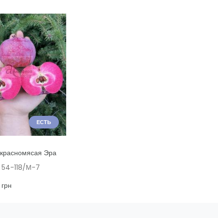
ЕСТЬ
ТЬ В КОРЗИНУ
 красномясая Эра
 54-118/М-7
грн