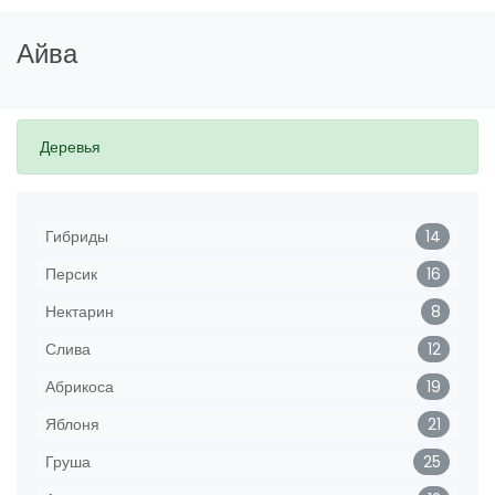
Айва
Деревья
Гибриды
14
Персик
16
Нектарин
8
Слива
12
Абрикоса
19
Яблоня
21
Груша
25