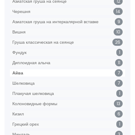
Азиатская груша на сеянце
12
Черешня
14
Азиатская груша на интеркалярной вставке
9
Вишня
10
Груша классическая на сеянце
26
Фундук
1
Диплоидная алыча
11
Айва
7
Шелковица
7
Плакучая шелковица
1
Колоновидные формы
13
Кизил
6
Грецкий орех
1
Миндаль
3